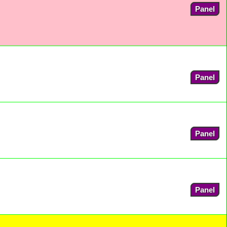
Panel
Panel
Panel
Panel