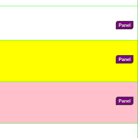
Panel
Panel
Panel