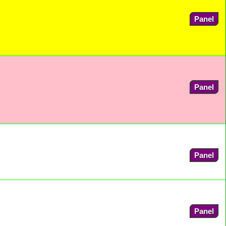
Panel
Panel
Panel
Panel